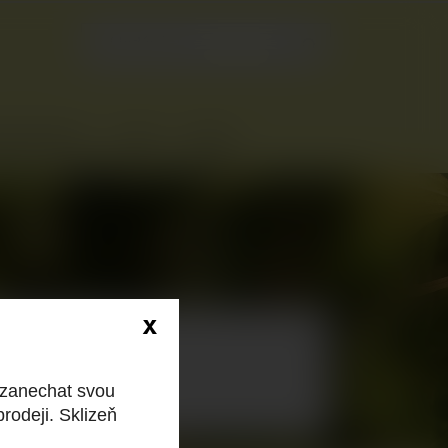

PŘED ŠKŮDCI
E-SHOP
ODKAZY
x
 zanechat svou
rodeji. Sklizeň