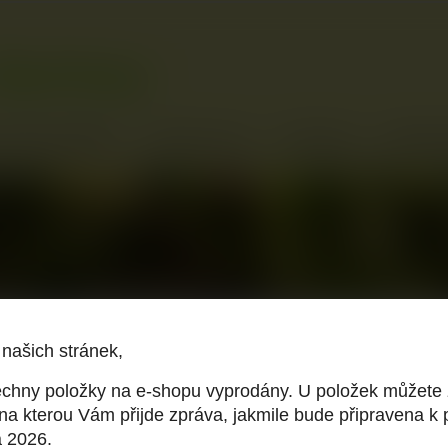
SVĚTELNÉ KOŘENY
ŽIVOTNÍ CYKLUS
PĚSTOVÁNÍ
OCHRANA 
 našich stránek,
chny položky na e-shopu vyprodány. U položek můžete
a kterou Vám přijde zpráva, jakmile bude připravena k p
a 2026.