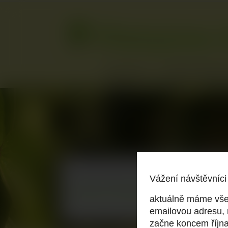
NĚCO O NÁS
PROČ PĚSTUJEME 
Domů
Pěstování
Pěstování
Seznam stránek v Pěstování:
Vážení návštěvníci
Pěstování Světelných kořenů
aktuálně máme vše
Skladování Světelných kořenů
emailovou adresu, n
začne koncem říjn