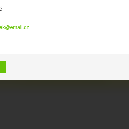
é
rek@email.cz
O OBCHODU
eny
ika
:
608 727 810
mail:
ekoreny.cz
© 2026 - Software e-komerce od PrestaShop™